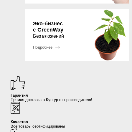
Сыворотки
Спрей для носа / полости рта
Чай в пакетиках
Teavitall
Текстиль
Эфирные масла
Nice Code
Эко-бизнес
с GreenWay
Без вложений
Детская косметика
Ecopam
Подробнее
Солнцезащитный крем
Balancer
Духи
Igen
Revitall
Гарантия
Green Fiber
Прямая доставка в Кунгур от производителя!
Healthberry
Качество
Totty
Все товары сертифицированы